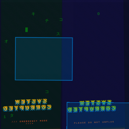
キ
0
コ
チ
▓
ス
オ
コ
SYSTEM
SYSTEM
CORRUPTED
CORRUPTED
/// EMERGENCY MODE
PLEASE DO NOT UNPLUG
///>
1
タ