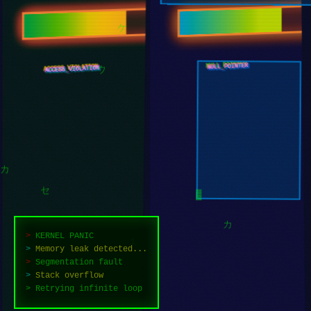
ケ
NULL_POINTER
ACCESS_VIOLATION
ウ
セ
▓
カ
>
KERNEL PANIC
>
Memory leak detected...
カ
>
Segmentation fault
1
>
Stack overflow
>
Retrying infinite loop